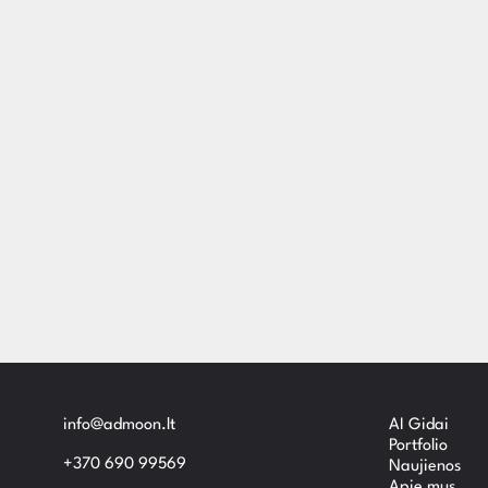
info@admoon.lt
AI Gidai
Portfolio
+370 690 99569
Naujienos
Apie mus