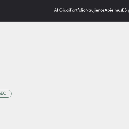
AI Gidai
Portfolio
Naujienos
Apie mus
ES
SEO