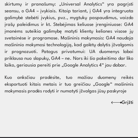
skirtumų ir pranašumų: „Universal Analytics“ yra pagrįsti
seansu, o GA4 – įvykiais. Kitaip tariant, į GA4 yra integruota
galimybė stebėti įvykius, pvz., mygtukų paspaudimus, vaizdo
įrašų paleidimus ir kt. Stebėjimas keliuose įrenginiuose: GA4
įmonėms suteikia galimybę matyti klientų keliones visose jų
svetainėse ir programose. Mašininis mokymasis: GA4 naudoja
mašininio mokymosi technologiją, kad galėtų dalytis įžvalgomis
ir prognozuoti. Patogus privatumui: UA duomenys labai
priklauso nuo slapukų, GA4 – ne. Nors iki šio pakeitimo dar liko
laiko, geriausia pereiti prie „Google Analytics 4“ jau dabar.
Kuo anksčiau pradėsite, tuo mažiau duomenų reikės
eksportuoti kitais metais ir tuo greičiau „Google“ mašininis
mokymasis pradės rodyti ir numatyti įžvalgas jūsų paskyroje
Grįžti