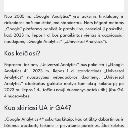
Nuo 2005 m. „Google Analytics“ yra auksinis tinklalapių ir
rinkodaros našumo stebėjimo standartas. Nors bėgant metams
„Google“ platformą papildė ir patobulino, neseniai ji paskelbė,
kad: 2023 m. liepos 1 d. bus panaikintas vienas iš dažniausiai
naudojamų „Google Analytics“ („Universal Analytics“).
Kas keičiasi?
Paprastai tariant, „Universal Analytics“ bus pakeista į „Google
Analytics 4“. 2023 m. liepos 1 d. standartinės „Universal
Analytics“ nuosavybės nebeapdoros duomenų. „Universal
Analytics“ ataskaitas galėsite matyti tam tikrą laikotarpį po
2023 m. liepos 1 d., tačiau nauji duomenys pateks tik į jūsų GA
4 nuosavybes.
Kuo skiriasi UA ir GA4?
„Google Analytics 4“ sukurtas kitaip, kad atitiktų dabartinius ir
būsimus ataskaitų teikimo ir privatumo poreikius. Štai keletas