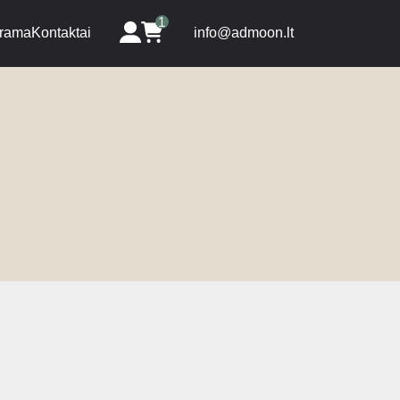
1
rama
Kontaktai
info@admoon.lt