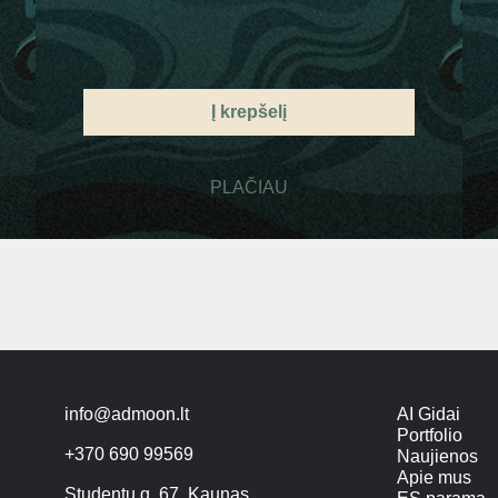
Į krepšelį
PLAČIAU
info@admoon.lt
AI Gidai
Portfolio
+370 690 99569
Naujienos
Apie mus
Studentų g. 67, Kaunas