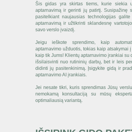
Šis gidas yra skirtas tiems, kurie siekia už
aptarnavimą ir gerinti jų patirtį. Susipažinę 
pasitelkiant naujausias technologijas galite
aptarnavimą ir užtikrinti sklandesnę vartotojo
savo verslo įvaizdį.
Jeigu ieškote sprendimo, kaip automati
aptarnavimo užduotis, tokias kaip atsakymai į 
kaip tik Jums! Klientų aptarnavimo įrankiai su d
išsilaisvinti nuo rutininių darbų, bet ir leis pe
didinti jų pasitenkinimą. Įsigykite gidą ir pra
aptarnavimo AI įrankiais.
Jei nesate tikri, kuris sprendimas Jūsų verslu
nemokamą konsultaciją su mūsų eksperta
optimaliausią variantą.