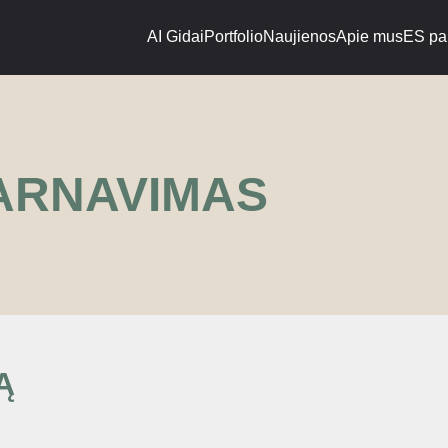
AI Gidai
Portfolio
Naujienos
Apie mus
ES pa
ARNAVIMAS
Ą