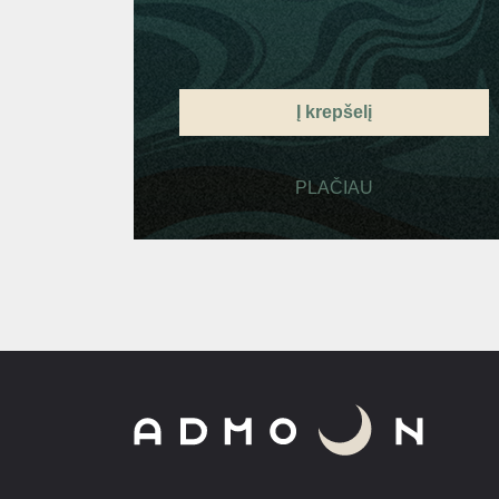
Į krepšelį
PLAČIAU