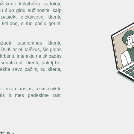
tikrinti kokybišką vartotojų
su šiuo gidu sužinosite, kaip
 pasiekti efektyvesnį klientų
 kelionę, o tuo pačiu gerinti
zuoti kasdienines klientų
DUK ar el. laiškus, šis gidas
irbtiniu intelektu ne tik padės
rsonalizuoti klientų patirtį bei
dėkite savo pažintį su klientų
i tinkamiausias, užsisakykite
is ir mes padėsime rasti