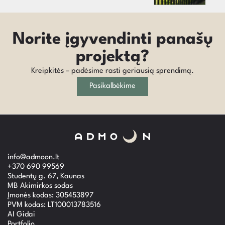
Norite įgyvendinti panašų
projektą?
Kreipkitės – padėsime rasti geriausią sprendimą.
Pasikalbėkime
info@admoon.lt
+370 690 99569
Studentų g. 67, Kaunas
MB Akimirkos sodas
Įmonės kodas: 305453897
PVM kodas: LT100013783516
AI Gidai
Portfolio